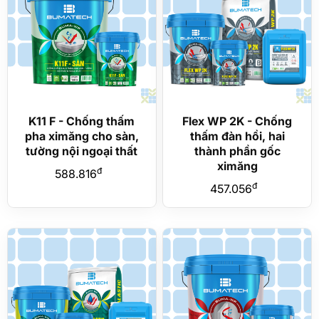
K11 F - Chống thấm
Flex WP 2K - Chống
pha ximăng cho sàn,
thấm đàn hồi, hai
tường nội ngoại thất
thành phần gốc
ximăng
đ
588.816
đ
457.056