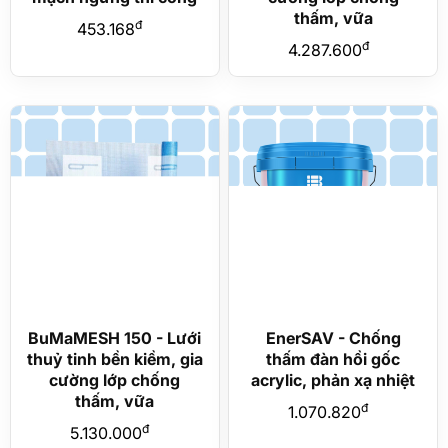
thấm, vữa
đ
453.168
đ
4.287.600
BuMaMESH 150 - Lưới
EnerSAV - Chống
thuỷ tinh bền kiềm, gia
thấm đàn hồi gốc
cường lớp chống
acrylic, phản xạ nhiệt
thấm, vữa
đ
1.070.820
đ
5.130.000