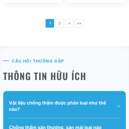
1
2
»
»»
CÂU HỎI THƯỜNG GẶP
THÔNG TIN HỮU ÍCH
Vật liệu chống thấm được phân loại như thế
nào?
Chống thấm sân thượng, sàn mái loại nào