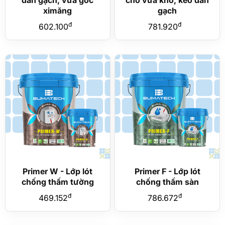
dán gạch, vữa gốc
cho vữa khô, keo dán
ximăng
gạch
đ
đ
602.100
781.920
Primer W - Lớp lót
Primer F - Lớp lót
chống thấm tường
chống thấm sàn
đ
đ
469.152
786.672