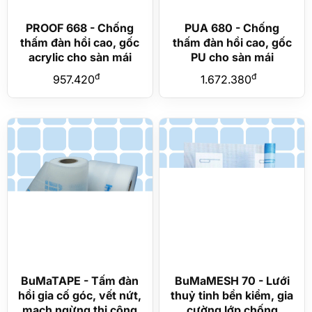
PROOF 668 - Chống
PUA 680 - Chống
thấm đàn hồi cao, gốc
thấm đàn hồi cao, gốc
acrylic cho sàn mái
PU cho sàn mái
đ
đ
957.420
1.672.380
BuMaTAPE - Tấm đàn
BuMaMESH 70 - Lưới
hồi gia cố góc, vết nứt,
thuỷ tinh bền kiềm, gia
mạch ngừng thi công
cường lớp chống