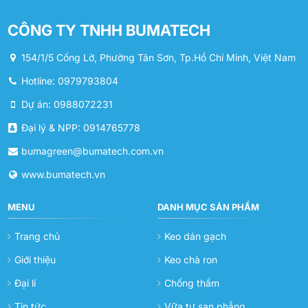
CÔNG TY TNHH BUMATECH
154/1/5 Cống Lở, Phường Tân Sơn, Tp.Hồ Chí Minh, Việt Nam
Hotline: 0979793804
Dự án: 0988072231
Đại lý & NPP: 0914765778
bumagreen@bumatech.com.vn
www.bumatech.vn
MENU
DANH MỤC SẢN PHẨM
Trang chủ
Keo dán gạch
Giới thiệu
Keo chà ron
Đại lí
Chống thấm
Tin tức
Vữa tự san phẳng