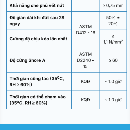
Khả năng che phủ vết nứt
≥ 0,75 mm
Độ giãn dài khi đứt sau 28
50% ±
ngày
20%
ASTM
D412 - 16
≥
Cường độ chịu kéo lớn nhất
2
1,1 N/mm
ASTM
Độ cứng Shore A
D2240 -
≥ 60
15
0
Thời gian công tác (35
C,
KQĐ
~ 1.0 giờ
RH ≥ 60%)
Thời gian có thể chạm vào
KQĐ
~ 1.0 giờ
0
(35
C, RH ≥ 60%)