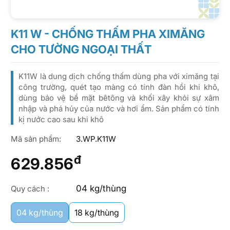
K11 W - CHỐNG THẤM PHA XIMĂNG
CHO TƯỜNG NGOẠI THẤT
K11W là dung dịch chống thấm dùng pha với ximăng tại
công trường, quét tạo màng có tính đàn hồi khi khô,
dùng bảo vệ bề mặt bêtông và khối xây khỏi sự xâm
nhập và phá hủy của nước và hơi ẩm. Sản phẩm có tính
kị nước cao sau khi khô
Mã sản phẩm:
3.WP.K11W
đ
629.856
04 kg/thùng
Quy cách :
04 kg/thùng
18 kg/thùng