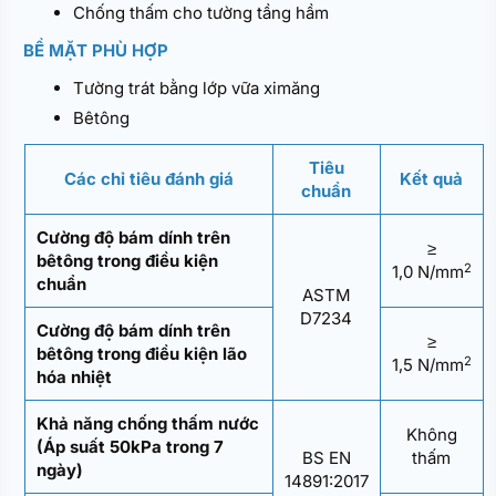
Chống thấm cho tường tầng hầm
BỀ MẶT PHÙ HỢP
Tường trát bằng lớp vữa ximăng
Bêtông
Tiêu
Các chỉ tiêu đánh giá
Kết quả
chuẩn
Cường độ bám dính trên
≥
bêtông trong điều kiện
2
1,0 N/mm
chuẩn
ASTM
D7234
Cường độ bám dính trên
≥
bêtông trong điều kiện lão
2
1,5 N/mm
hóa nhiệt
Khả năng chống thấm nước
Không
(Áp suất 50kPa trong 7
BS EN
thấm
ngày)
14891:2017