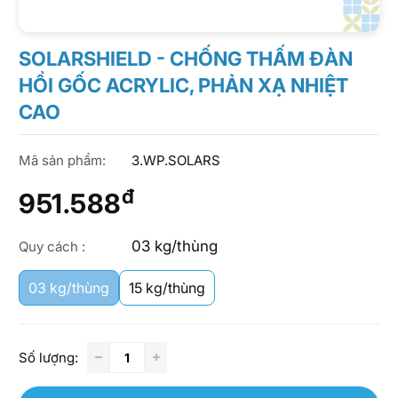
SOLARSHIELD - CHỐNG THẤM ĐÀN
HỒI GỐC ACRYLIC, PHẢN XẠ NHIỆT
CAO
Mã sản phẩm:
3.WP.SOLARS
đ
951.588
03 kg/thùng
Quy cách :
03 kg/thùng
15 kg/thùng
Số lượng: