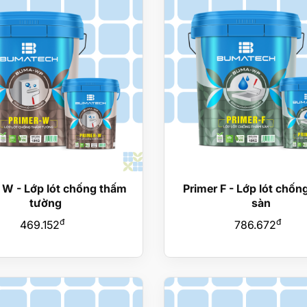
 W - Lớp lót chống thấm
Primer F - Lớp lót chốn
tường
sàn
đ
đ
469.152
786.672