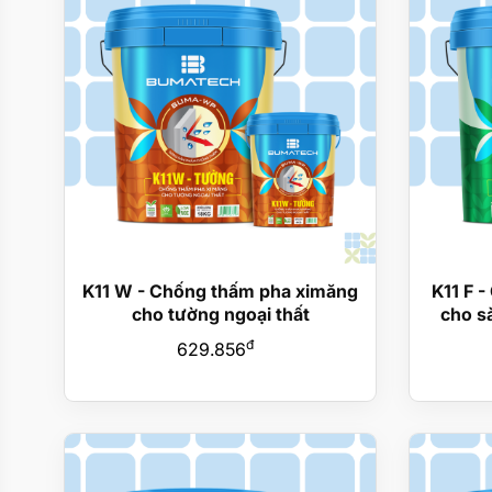
K11 W - Chống thấm pha ximăng
K11 F 
cho tường ngoại thất
cho s
đ
629.856