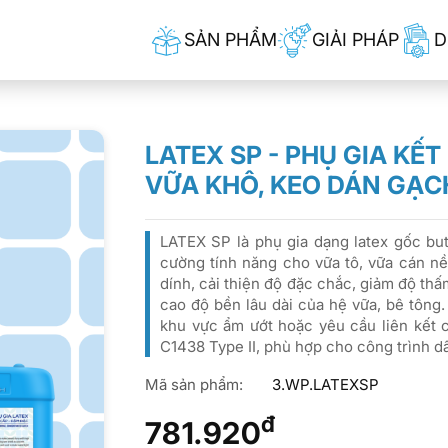
SẢN PHẨM
GIẢI PHÁP
D
LATEX SP - PHỤ GIA KẾT
VỮA KHÔ, KEO DÁN GẠC
LATEX SP là phụ gia dạng latex gốc but
cường tính năng cho vữa tô, vữa cán n
dính, cải thiện độ đặc chắc, giảm độ th
cao độ bền lâu dài của hệ vữa, bê tông
khu vực ẩm ướt hoặc yêu cầu liên kết
C1438 Type II, phù hợp cho công trình 
Mã sản phẩm:
3.WP.LATEXSP
đ
781.920