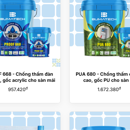
 668 - Chống thấm đàn
PUA 680 - Chống thấm 
, gốc acrylic cho sàn mái
cao, gốc PU cho sàn
đ
đ
957.420
1.672.380