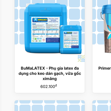
BuMaLATEX - Phụ gia latex đa
Primer
dụng cho keo dán gạch, vữa gốc
ximăng
đ
602.100