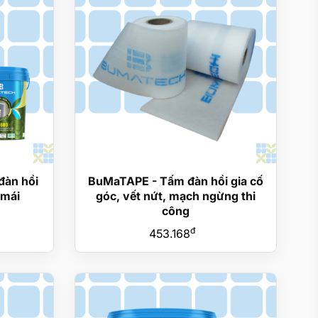
đàn hồi
BuMaTAPE - Tấm đàn hồi gia cố
 mái
góc, vết nứt, mạch ngừng thi
công
đ
453.168