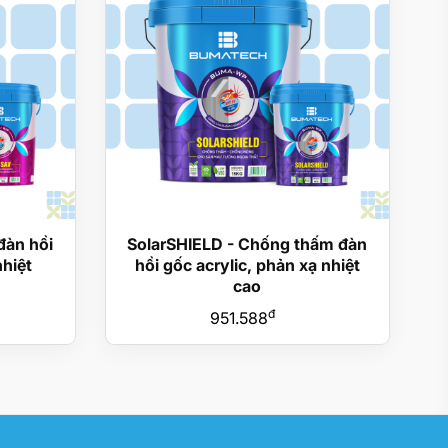
đàn hồi
SolarSHIELD - Chống thấm đàn
nhiệt
hồi gốc acrylic, phản xạ nhiệt
cao
đ
951.588