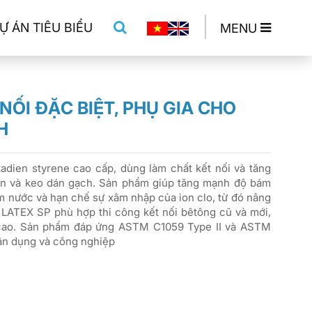
Ự ÁN TIÊU BIỂU
MENU
 NỐI ĐẶC BIỆT, PHỤ GIA CHO
H
adien styrene cao cấp, dùng làm chất kết nối và tăng
ền và keo dán gạch. Sản phẩm giúp tăng mạnh độ bám
ấm nước và hạn chế sự xâm nhập của ion clo, từ đó nâng
. LATEX SP phù hợp thi công kết nối bêtông cũ và mới,
 cao. Sản phẩm đáp ứng ASTM C1059 Type II và ASTM
dân dụng và công nghiệp