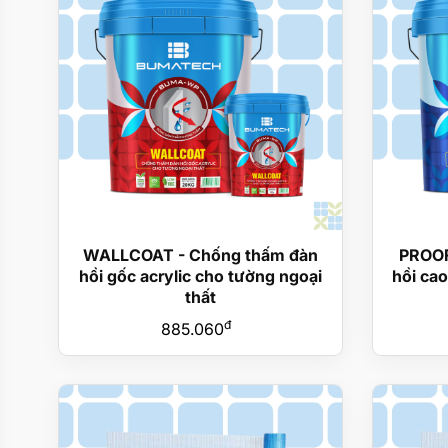
WALLCOAT - Chống thấm đàn
PROOF
hồi gốc acrylic cho tường ngoại
hồi cao
thất
đ
885.060