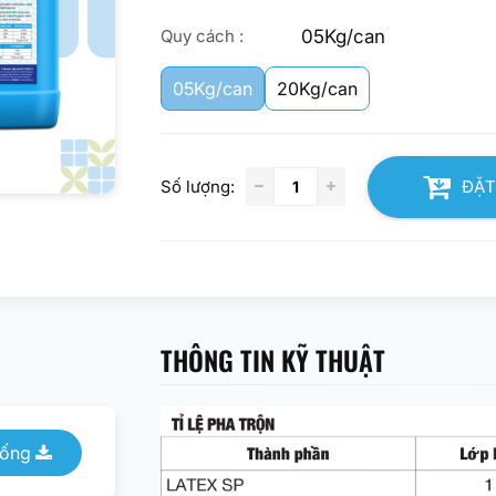
05Kg/can
Quy cách :
05Kg/can
20Kg/can
Số lượng:
ĐẶT
THÔNG TIN KỸ THUẬT
uống