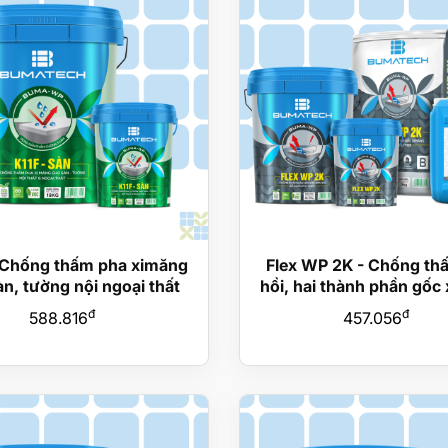
- Chống thấm pha ximăng
Flex WP 2K - Chống th
àn, tường nội ngoại thất
hồi, hai thành phần gốc
đ
đ
588.816
457.056