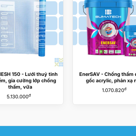
SH 150 - Lưới thuỷ tinh
EnerSAV - Chống thấm 
ềm, gia cường lớp chống
gốc acrylic, phản xạ 
thấm, vữa
đ
1.070.820
đ
5.130.000