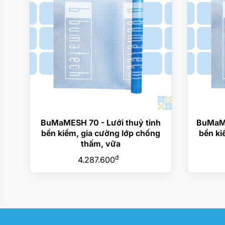
BuMaMESH 70 - Lưới thuỷ tinh
BuMaME
bền kiềm, gia cường lớp chống
bền ki
thấm, vữa
đ
4.287.600