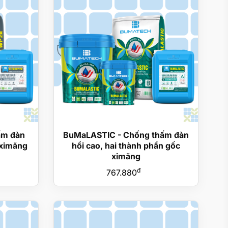
ấm đàn
BuMaLASTIC - Chống thấm đàn
 ximăng
hồi cao, hai thành phần gốc
ximăng
đ
767.880