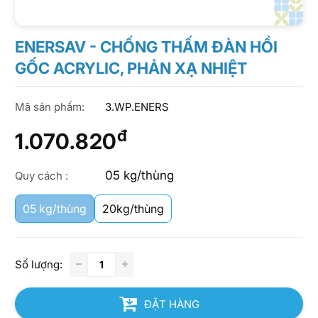
ENERSAV - CHỐNG THẤM ĐÀN HỒI
GỐC ACRYLIC, PHẢN XẠ NHIỆT
Mã sản phẩm:
3.WP.ENERS
đ
1.070.820
05 kg/thùng
Quy cách :
05 kg/thùng
20kg/thùng
Số lượng:
ĐẶT HÀNG