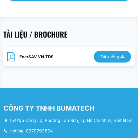
TÀI LIỆU / BROCHURE
EnerSAV VN.TDS
Tải xuống
CÔNG TY TNHH BUMATECH
154/1/5 Cống Lở, Phường Tân Sơn, Tp.Hồ Chí Minh, Việt Nam
Hotline: 0979793804