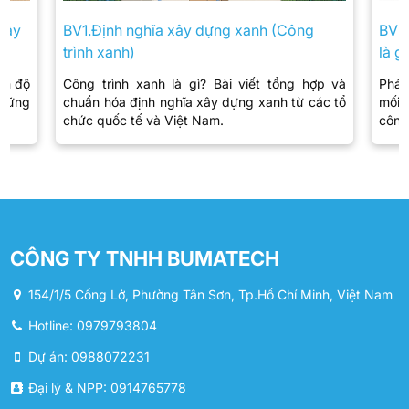
 xây
BV1.Định nghĩa xây dựng xanh (Công
BV3.
trình xanh)
là gì
ến độ
Công trình xanh là gì? Bài viết tổng hợp và
Phát
 vững
chuẩn hóa định nghĩa xây dựng xanh từ các tổ
mối 
chức quốc tế và Việt Nam.
công 
CÔNG TY TNHH BUMATECH
154/1/5 Cống Lở, Phường Tân Sơn, Tp.Hồ Chí Minh, Việt Nam
Hotline: 0979793804
Dự án: 0988072231
Đại lý & NPP: 0914765778