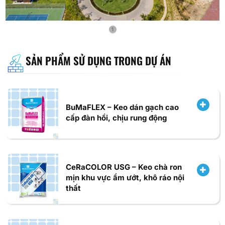
1
SẢN PHẨM SỬ DỤNG TRONG DỰ ÁN
BuMaFLEX – Keo dán gạch cao
cấp đàn hồi, chịu rung động
CeRaCOLOR USG – Keo chà ron
mịn khu vực ẩm ướt, khô ráo nội
thất