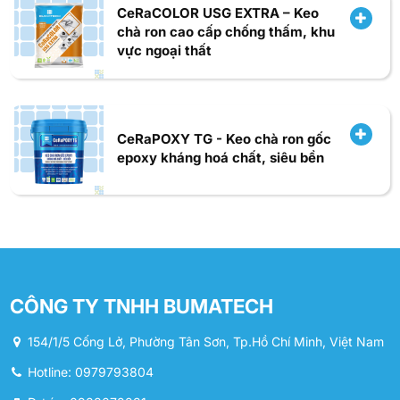
CeRaCOLOR USG EXTRA – Keo
chà ron cao cấp chống thấm, khu
vực ngoại thất
CeRaPOXY TG - Keo chà ron gốc
epoxy kháng hoá chất, siêu bền
CÔNG TY TNHH BUMATECH
154/1/5 Cống Lở, Phường Tân Sơn, Tp.Hồ Chí Minh, Việt Nam
Hotline: 0979793804