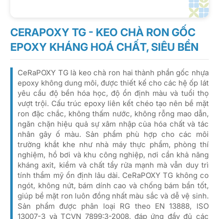
CERAPOXY TG - KEO CHÀ RON GỐC
EPOXY KHÁNG HOÁ CHẤT, SIÊU BỀN
CeRaPOXY TG là keo chà ron hai thành phần gốc nhựa
epoxy không dung môi, được thiết kế cho các hệ ốp lát
yêu cầu độ bền hóa học, độ ổn định màu và tuổi thọ
vượt trội. Cấu trúc epoxy liên kết chéo tạo nên bề mặt
ron đặc chắc, không thấm nước, không rỗng mao dẫn,
ngăn chặn hiệu quả sự xâm nhập của hóa chất và tác
nhân gây ố màu. Sản phẩm phù hợp cho các môi
trường khắt khe như nhà máy thực phẩm, phòng thí
nghiệm, hồ bơi và khu công nghiệp, nơi cần khả năng
kháng axit, kiềm và chất tẩy rửa mạnh mà vẫn duy trì
tính thẩm mỹ ổn định lâu dài. CeRaPOXY TG không co
ngót, không nứt, bám dính cao và chống bám bẩn tốt,
giúp bề mặt ron luôn đồng nhất màu sắc và dễ vệ sinh.
Sản phẩm được phân loại RG theo EN 13888, ISO
13007-3 và TCVN 7899:3-2008, đáp ứng đầy đủ các