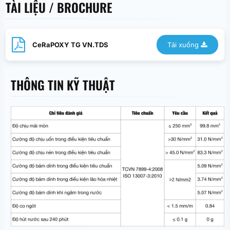
TÀI LIỆU / BROCHURE
CeRaPOXY TG VN.TDS
Tải xuống
THÔNG TIN KỸ THUẬT