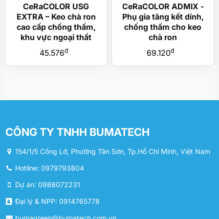
CeRaCOLOR USG
CeRaCOLOR ADMIX -
EXTRA – Keo chà ron
Phụ gia tăng kết dính,
cao cấp chống thấm,
chống thấm cho keo
khu vực ngoại thất
chà ron
đ
đ
45.576
69.120
CÔNG TY TNHH BUMATECH
154/1/5 Cống Lở, Phường Tân Sơn, Tp.Hồ Chí Minh, Việt Nam
Hotline: 0979793804
Dự án: 0988072231
Đại lý & NPP: 0914765778
bumagreen@bumatech.com.vn