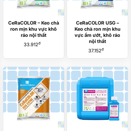
CeRaCOLOR – Keo chà
CeRaCOLOR USG –
ron mịn khu vực khô
Keo chà ron mịn khu
ráo nội thất
vực ẩm ướt, khô ráo
nội thất
đ
33.912
đ
37.152