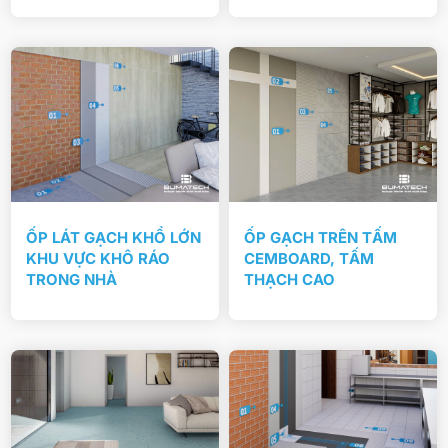
ỐP LÁT GẠCH KHỔ LỚN
ỐP GẠCH TRÊN TẤM
KHU VỰC KHÔ RÁO
CEMBOARD, TẤM
TRONG NHÀ
THẠCH CAO