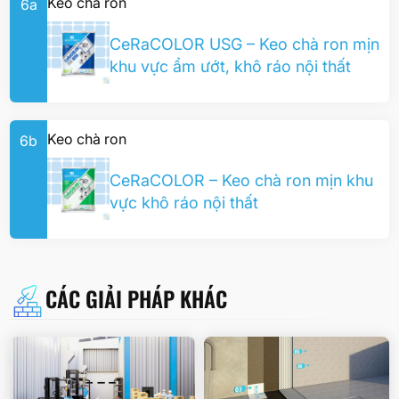
Keo chà ron
6a
CeRaCOLOR USG – Keo chà ron mịn
khu vực ẩm ướt, khô ráo nội thất
Keo chà ron
6b
CeRaCOLOR – Keo chà ron mịn khu
vực khô ráo nội thất
CÁC GIẢI PHÁP KHÁC