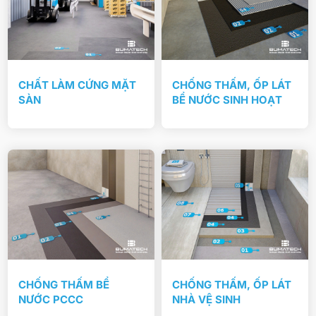
CHẤT LÀM CỨNG MẶT
CHỐNG THẤM, ỐP LÁT
SÀN
BỂ NƯỚC SINH HOẠT
CHỐNG THẤM BỂ
CHỐNG THẤM, ỐP LÁT
NƯỚC PCCC
NHÀ VỆ SINH