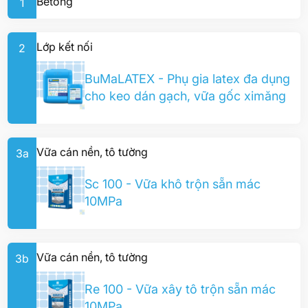
Bêtông
1
Lớp kết nối
2
BuMaLATEX - Phụ gia latex đa dụng
cho keo dán gạch, vữa gốc ximăng
Vữa cán nền, tô tường
3a
Sc 100 - Vữa khô trộn sẵn mác
10MPa
Vữa cán nền, tô tường
3b
Re 100 - Vữa xây tô trộn sẵn mác
10MPa