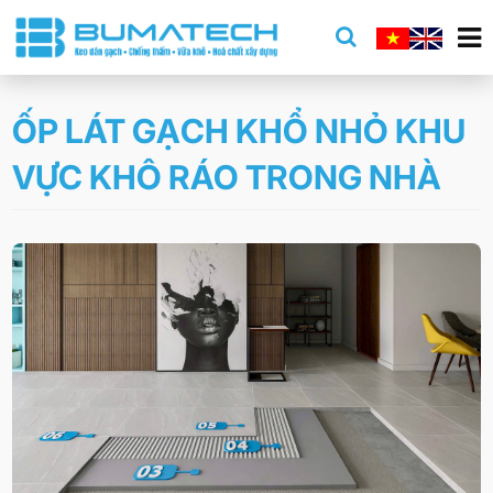
ỐP LÁT GẠCH KHỔ NHỎ KHU
VỰC KHÔ RÁO TRONG NHÀ