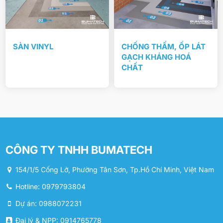
SÀN VINYL
CHỐNG THẤM, ỐP LÁT
GẠCH KHÁNG HOÁ
CHẤT
CÔNG TY TNHH BUMATECH
154/1/5 Cống Lở, Phường Tân Sơn, Tp.Hồ Chí Minh, Việt Nam
Hotline: 0979793804
Dự án: 0988072231
Đại lý & NPP: 0914765778