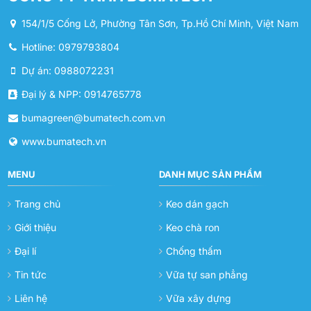
154/1/5 Cống Lở, Phường Tân Sơn, Tp.Hồ Chí Minh, Việt Nam
Hotline: 0979793804
Dự án: 0988072231
Đại lý & NPP: 0914765778
bumagreen@bumatech.com.vn
www.bumatech.vn
MENU
DANH MỤC SẢN PHẨM
Trang chủ
Keo dán gạch
Giới thiệu
Keo chà ron
Đại lí
Chống thấm
Tin tức
Vữa tự san phẳng
Liên hệ
Vữa xây dựng