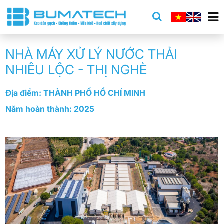
NHÀ MÁY XỬ LÝ NƯỚC THẢI
NHIÊU LỘC - THỊ NGHÈ
Địa điểm: THÀNH PHỐ HỒ CHÍ MINH
Năm hoàn thành: 2025