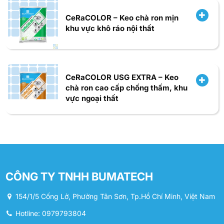
CeRaCOLOR – Keo chà ron mịn
khu vực khô ráo nội thất
CeRaCOLOR USG EXTRA – Keo
chà ron cao cấp chống thấm, khu
vực ngoại thất
CÔNG TY TNHH BUMATECH
154/1/5 Cống Lở, Phường Tân Sơn, Tp.Hồ Chí Minh, Việt Nam
Hotline: 0979793804