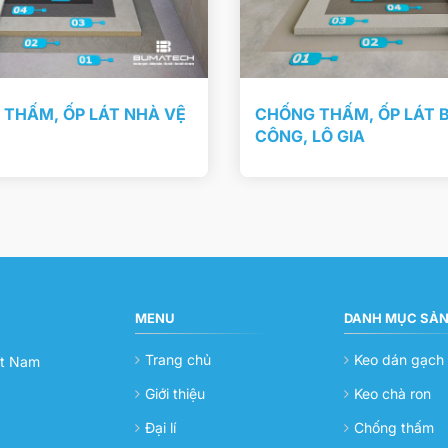
THẤM, ỐP LÁT NHÀ VỆ
CHỐNG THẤM, ỐP LÁT 
CÔNG, LÔ GIA
MENU
DANH MỤC SẢ
Trang chủ
Keo dán gạch
ệt Nam
Giới thiệu
Keo chà ron
Đại lí
Chống thấm