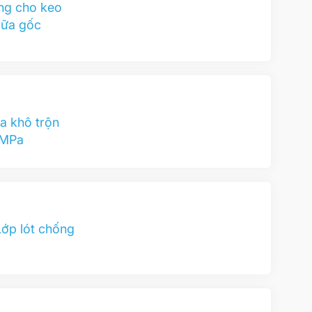
ụng cho keo
vữa gốc
a khô trộn
0MPa
Lớp lót chống