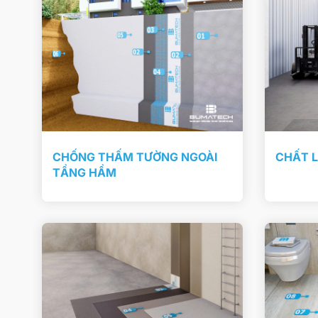
CHỐNG THẤM TƯỜNG NGOÀI
CHẤT 
TẦNG HẦM