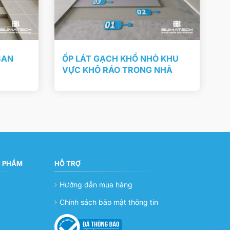
BAN
ỐP LÁT GẠCH KHỔ NHỎ KHU
VỰC KHÔ RÁO TRONG NHÀ
N PHẨM
HỖ TRỢ
Hướng dẫn mua hàng
Chính sách bảo mật thông tin