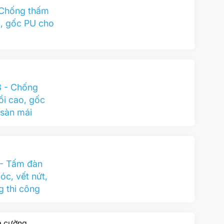
 Chống thấm
o, gốc PU cho
 - Chống
ồi cao, gốc
 sàn mái
- Tấm đàn
óc, vết nứt,
 thi công
ia cường