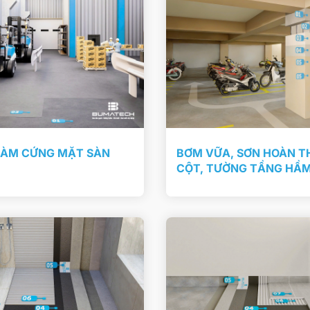
LÀM CỨNG MẶT SÀN
BƠM VỮA, SƠN HOÀN T
CỘT, TƯỜNG TẦNG HẦ