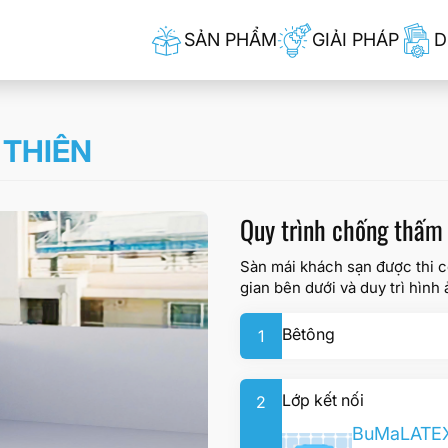
SẢN PHẨM
GIẢI PHÁP
D
 THIÊN
Quy trình chống thấm 
Sàn mái khách sạn được thi 
gian bên dưới và duy trì hình 
Bêtông
1
Lớp kết nối
2
BuMaLATEX 