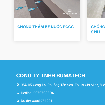
CHỐNG THẤM BỂ NƯỚC PCCC
CHỐNG 
SINH
CÔNG TY TNHH BUMATECH
154/1/5 Cống Lở, Phường Tân Sơn, Tp.Hồ Chí Minh, Vi
Hotline: 0979793804
Dự án: 0988072231