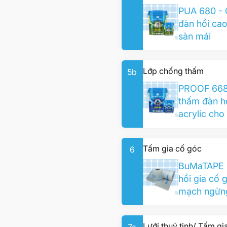
PUA 680 -
đàn hồi ca
sàn mái
Lớp chống thấm
5b
PROOF 668
thấm đàn h
acrylic cho
Tấm gia cố góc
6
BuMaTAPE 
hồi gia cố g
mạch ngừng
Lưới thuỷ tinh/ Tấm g