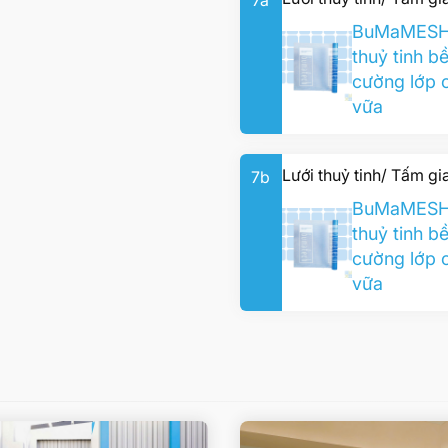
7a
BuMaMESH 
thuỷ tinh b
cường lớp 
vữa
Lưới thuỷ tinh/ Tấm g
7b
BuMaMESH 
thuỷ tinh b
cường lớp 
vữa