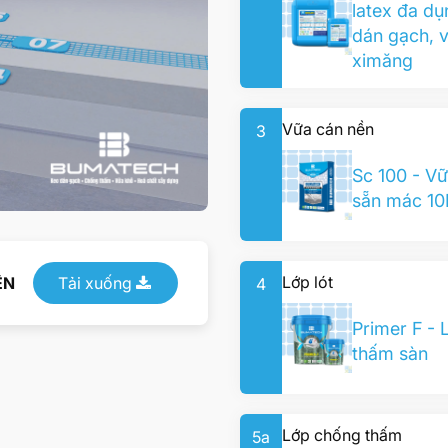
latex đa d
dán gạch, 
ximăng
Vữa cán nền
3
Sc 100 - Vữ
sẵn mác 1
Lớp lót
ÊN
Tải xuống
4
Primer F - 
thấm sàn
Lớp chống thấm
5a