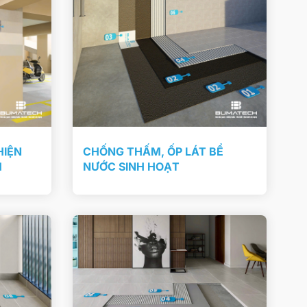
HIỆN
CHỐNG THẤM, ỐP LÁT BỂ
M
NƯỚC SINH HOẠT