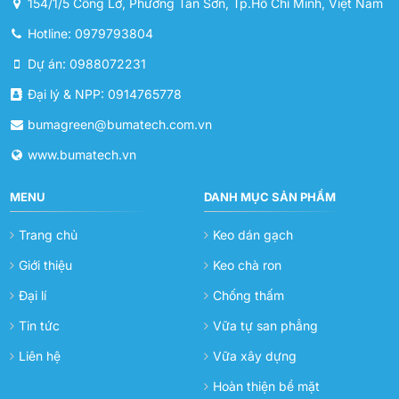
154/1/5 Cống Lở, Phường Tân Sơn, Tp.Hồ Chí Minh, Việt Nam
Hotline: 0979793804
Dự án: 0988072231
Đại lý & NPP: 0914765778
bumagreen@bumatech.com.vn
www.bumatech.vn
MENU
DANH MỤC SẢN PHẨM
Trang chủ
Keo dán gạch
Giới thiệu
Keo chà ron
Đại lí
Chống thấm
Tin tức
Vữa tự san phẳng
Liên hệ
Vữa xây dựng
Hoàn thiện bề mặt