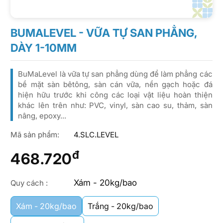
BUMALEVEL - VỮA TỰ SAN PHẲNG,
DÀY 1-10MM
BuMaLevel là vữa tự san phẳng dùng để làm phẳng các
bề mặt sàn bêtông, sàn cán vữa, nền gạch hoặc đá
hiện hữu trước khi công các loại vật liệu hoàn thiện
khác lên trên như: PVC, vinyl, sàn cao su, thảm, sàn
nâng, epoxy...
Mã sản phẩm:
4.SLC.LEVEL
đ
468.720
Xám - 20kg/bao
Quy cách :
Xám - 20kg/bao
Trắng - 20kg/bao