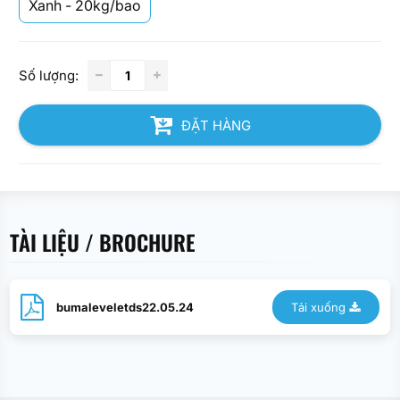
Xanh - 20kg/bao
Số lượng:
ĐẶT HÀNG
TÀI LIỆU / BROCHURE
bumaleveletds22.05.24
Tải xuống