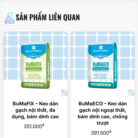
SẢN PHẨM LIÊN QUAN
BuMaFIX – Keo dán
BuMaECO – Keo dán
gạch nội thất, đa
gạch nội ngoại thất,
dụng, bám dính cao
bám dính cao, chống
trượt
đ
351.000
đ
391.500